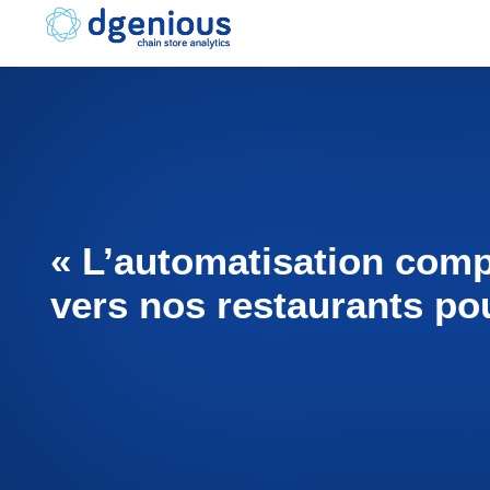
Skip
to
content
« L’automatisation comp
vers nos restaurants pou