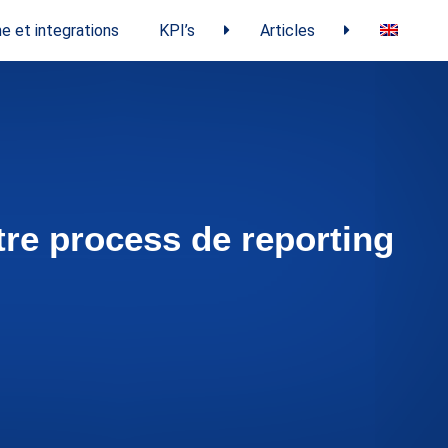
e et integrations
KPI’s
Articles
tre process de reporting